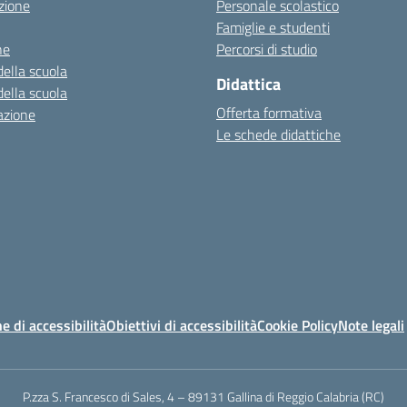
zione
Personale scolastico
Famiglie e studenti
ne
Percorsi di studio
della scuola
Didattica
della scuola
Offerta formativa
azione
Le schede didattiche
e di accessibilità
Obiettivi di accessibilità
Cookie Policy
Note legali
P.zza S. Francesco di Sales, 4 – 89131 Gallina di Reggio Calabria (RC)