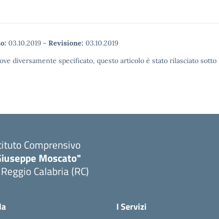
o:
03.10.2019
-
Revisione:
03.10.2019
ove diversamente specificato, questo articolo è stato rilasciato sott
tituto Comprensivo
Giuseppe Moscato"
 Reggio Calabria (RC)
Visita la pagina iniziale della scuola
la
I Servizi