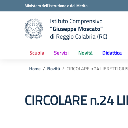
Vai ai contenuti
Vai al menu di navigazione
Vai al footer
Ministero dell'Istruzione e del Merito
Istituto Comprensivo
"Giuseppe Moscato"
e della scuola
di Reggio Calabria (RC)
— Visita la pagina iniziale del
Scuola
Servizi
Novità
Didattica
Home
Novità
CIRCOLARE n.24 LIBRETTI GIU
CIRCOLARE n.24 L