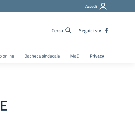
Accedi
Cerca
Seguici su:
o online
Bacheca sindacale
MaD
Privacy
NE