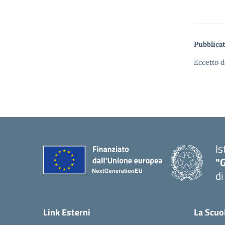
Pubblicat
Eccetto d
Is
"
di
— 
Link Esterni
La Scuo