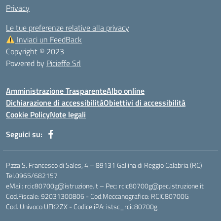
Privacy
Le tue preferenze relative alla privacy
Inviaci un FeedBack
Copyright © 2023
Powered by
Picieffe Srl
Amministrazione Trasparente
Albo online
Dichiarazione di accessibilità
Obiettivi di accessibilità
Cookie Policy
Note legali
Seguici su:
P.zza S. Francesco di Sales, 4 – 89131 Gallina di Reggio Calabria (RC)
Tel.0965/682157
eMail: rcic80700g@istruzione.it – Pec: rcic80700g@pec.istruzione.it
Cod.Fiscale: 92031300806 - Cod.Meccanografico: RCIC80700G
Cod. Univoco UFK2ZX - Codice iPA: istsc_rcic80700g