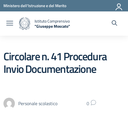
Vai ai contenuti
Vai al menu di navigazione
Vai al footer
Ministero dell'Istruzione e del Merito
Istituto Comprensivo
"Giuseppe Moscato"
— Visita la pagina iniziale della scuola
Circolare n. 41 Procedura
Invio Documentazione
Personale scolastico
0