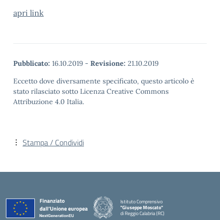
apri link
Pubblicato:
16.10.2019
-
Revisione:
21.10.2019
Eccetto dove diversamente specificato, questo articolo è
stato rilasciato sotto Licenza Creative Commons
Attribuzione 4.0 Italia.
Stampa / Condividi
Istituto Comprensivo
"Giuseppe Moscato"
di Reggio Calabria (RC)
— Visita la pagina iniziale della scuola