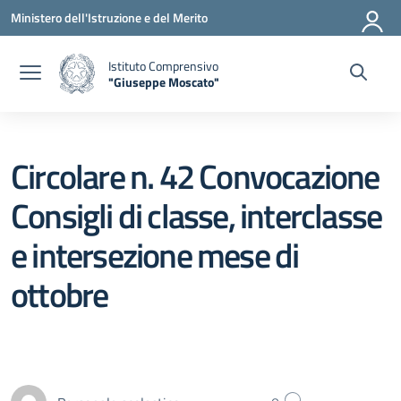
Vai ai contenuti
Vai al menu di navigazione
Vai al footer
Ministero dell'Istruzione e del Merito
Istituto Comprensivo
"Giuseppe Moscato"
— Visita la pagina iniziale della scuola
Circolare n. 42 Convocazione
Consigli di classe, interclasse
e intersezione mese di
ottobre