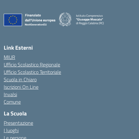
Istituto Comprensivo
"Giuseppe Moscato"
di Reggio Calabria (RC)
— Visita la pagina iniziale della scuola
Link Esterni
MIUR
Ufficio Scolastico Regionale
Ufficio Scolastico Territoriale
Scuola in Chiaro
Iscrizioni On Line
Invalsi
Comune
La Scuola
Presentazione
I luoghi
Le persone