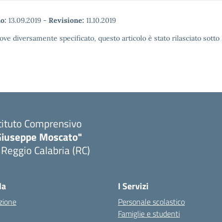
o:
13.09.2019
-
Revisione:
11.10.2019
ove diversamente specificato, questo articolo è stato rilasciato sott
tituto Comprensivo
Giuseppe Moscato"
 Reggio Calabria (RC)
Visita la pagina iniziale della scuola
la
I Servizi
zione
Personale scolastico
Famiglie e studenti