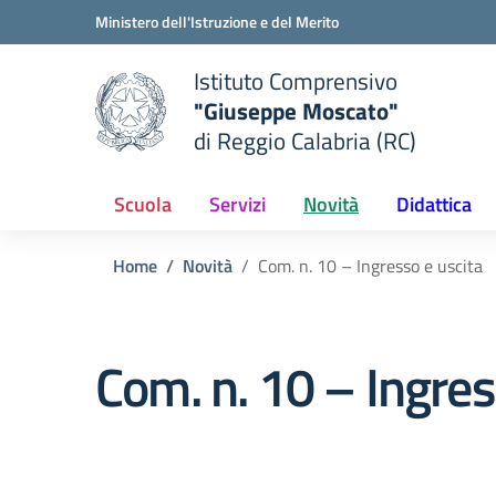
Vai ai contenuti
Vai al menu di navigazione
Vai al footer
Ministero dell'Istruzione e del Merito
Istituto Comprensivo
"Giuseppe Moscato"
e della scuola
di Reggio Calabria (RC)
— Visita la pagina iniziale del
Scuola
Servizi
Novità
Didattica
Home
Novità
Com. n. 10 – Ingresso e uscita
Com. n. 10 – Ingres