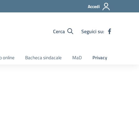
Accedi
Cerca
Seguici su:
o online
Bacheca sindacale
MaD
Privacy