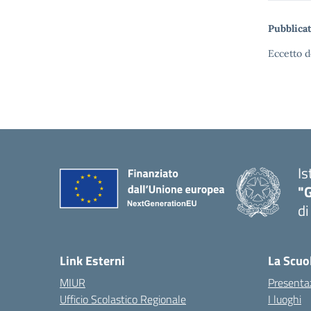
Pubblicat
Eccetto d
Is
"
di
— 
Link Esterni
La Scuo
MIUR
Presenta
Ufficio Scolastico Regionale
I luoghi