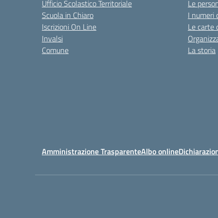
Ufficio Scolastico Territoriale
Le perso
Scuola in Chiaro
I numeri 
Iscrizioni On Line
Le carte 
Invalsi
Organizz
Comune
La storia
Amministrazione Trasparente
Albo online
Dichiarazion