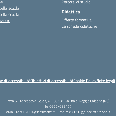
ne
Percorsi di studio
della scuola
Didattica
della scuola
Offerta formativa
azione
Le schede didattiche
e di accessibilità
Obiettivi di accessibilità
Cookie Policy
Note legali
P.zza S. Francesco di Sales, 4 – 89131 Gallina di Reggio Calabria (RC)
Tel.0965/682157
eMail: rcic80700g@istruzione.it – Pec: rcic80700g@pec.istruzione.it