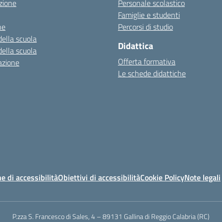
zione
Personale scolastico
Famiglie e studenti
ne
Percorsi di studio
della scuola
Didattica
della scuola
Offerta formativa
azione
Le schede didattiche
e di accessibilità
Obiettivi di accessibilità
Cookie Policy
Note legali
P.zza S. Francesco di Sales, 4 – 89131 Gallina di Reggio Calabria (RC)