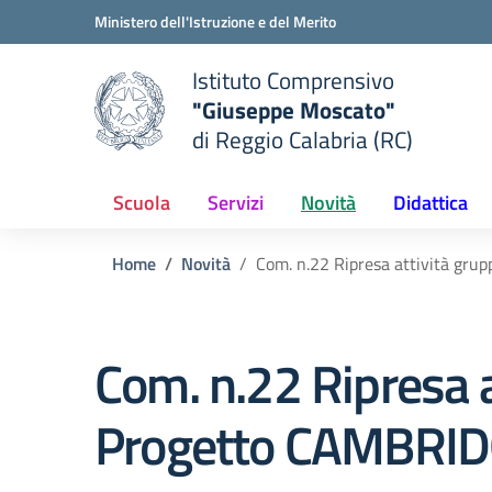
Vai ai contenuti
Vai al menu di navigazione
Vai al footer
Ministero dell'Istruzione e del Merito
Istituto Comprensivo
"Giuseppe Moscato"
e della scuola
di Reggio Calabria (RC)
— Visita la pagina iniziale del
Scuola
Servizi
Novità
Didattica
Home
Novità
Com. n.22 Ripresa attività grup
Com. n.22 Ripresa at
Progetto CAMBRI