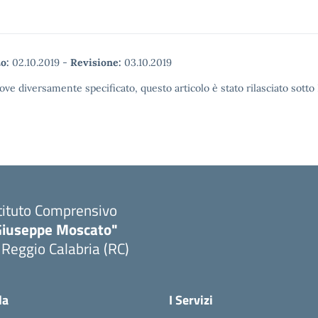
o:
02.10.2019
-
Revisione:
03.10.2019
ove diversamente specificato, questo articolo è stato rilasciato sott
tituto Comprensivo
Giuseppe Moscato"
 Reggio Calabria (RC)
Visita la pagina iniziale della scuola
la
I Servizi