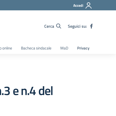
Accedi
Cerca
Seguici su:
o online
Bacheca sindacale
MaD
Privacy
.3 e n.4 del