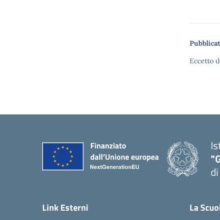
Pubblicat
Eccetto d
Is
"
di
— 
Link Esterni
La Scuo