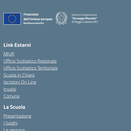
Istituto Comprensivo
"Giuseppe Moscato"
di Reggio Calabria (RC)
— Visita la pagina iniziale della scuola
Link Esterni
MIUR
Ufficio Scolastico Regionale
Ufficio Scolastico Territoriale
Scuola in Chiaro
Iscrizioni On Line
Invalsi
Comune
La Scuola
Presentazione
I luoghi
Le persone