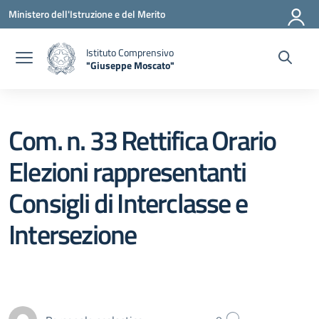
Vai ai contenuti
Vai al menu di navigazione
Vai al footer
Ministero dell'Istruzione e del Merito
Istituto Comprensivo
"Giuseppe Moscato"
— Visita la pagina iniziale della scuola
Com. n. 33 Rettifica Orario
Elezioni rappresentanti
Consigli di Interclasse e
Intersezione