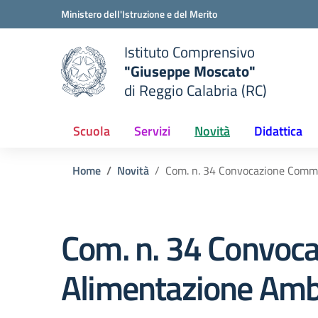
Vai ai contenuti
Vai al menu di navigazione
Vai al footer
Ministero dell'Istruzione e del Merito
Istituto Comprensivo
"Giuseppe Moscato"
e della scuola
di Reggio Calabria (RC)
— Visita la pagina iniziale del
Scuola
Servizi
Novità
Didattica
Home
Novità
Com. n. 34 Convocazione Comm
Com. n. 34 Convoc
Alimentazione Amb