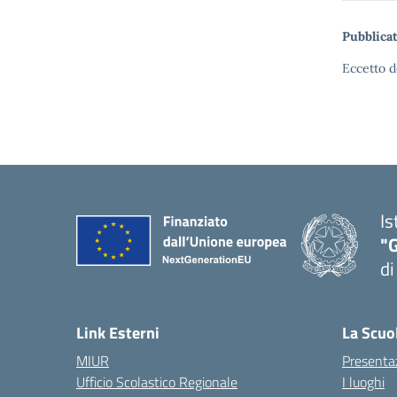
Pubblicat
Eccetto d
Is
"
di
— 
Link Esterni
La Scuo
MIUR
Presenta
Ufficio Scolastico Regionale
I luoghi