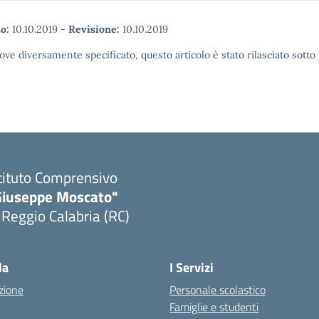
o:
10.10.2019
-
Revisione:
10.10.2019
ove diversamente specificato, questo articolo è stato rilasciato sott
tituto Comprensivo
Giuseppe Moscato"
 Reggio Calabria (RC)
Visita la pagina iniziale della scuola
la
I Servizi
zione
Personale scolastico
Famiglie e studenti