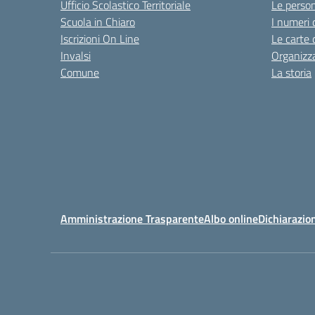
Ufficio Scolastico Territoriale
Le perso
Scuola in Chiaro
I numeri 
Iscrizioni On Line
Le carte 
Invalsi
Organizz
Comune
La storia
Amministrazione Trasparente
Albo online
Dichiarazion