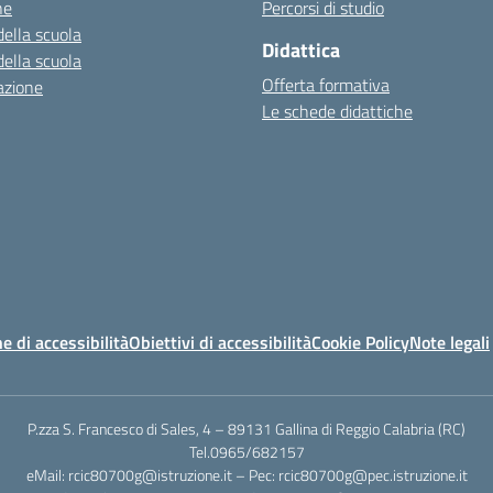
ne
Percorsi di studio
della scuola
Didattica
della scuola
Offerta formativa
azione
Le schede didattiche
e di accessibilità
Obiettivi di accessibilità
Cookie Policy
Note legali
P.zza S. Francesco di Sales, 4 – 89131 Gallina di Reggio Calabria (RC)
Tel.0965/682157
eMail: rcic80700g@istruzione.it – Pec: rcic80700g@pec.istruzione.it