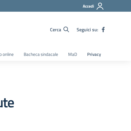
Accedi
Cerca
Seguici su:
o online
Bacheca sindacale
MaD
Privacy
ute