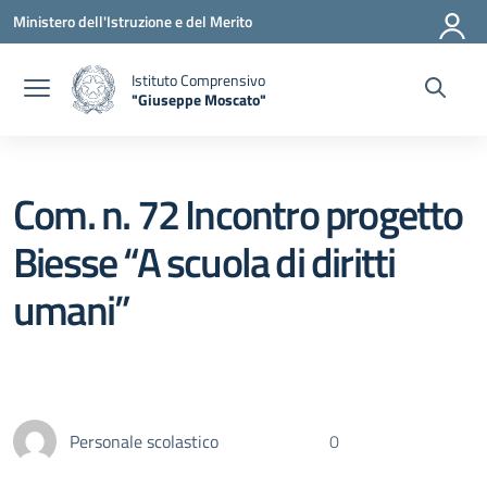
Vai ai contenuti
Vai al menu di navigazione
Vai al footer
Ministero dell'Istruzione e del Merito
Istituto Comprensivo
"Giuseppe Moscato"
— Visita la pagina iniziale della scuola
Com. n. 72 Incontro progetto
Biesse “A scuola di diritti
umani”
Personale scolastico
0