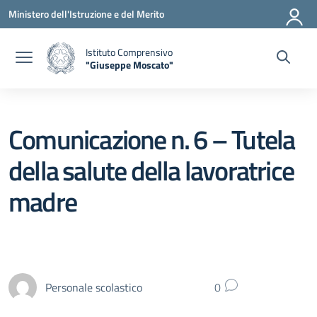
Vai ai contenuti
Vai al menu di navigazione
Vai al footer
Ministero dell'Istruzione e del Merito
Istituto Comprensivo
"Giuseppe Moscato"
— Visita la pagina iniziale della scuola
Comunicazione n. 6 – Tutela
della salute della lavoratrice
madre
Personale scolastico
0