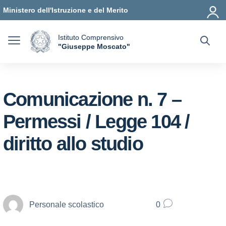
Vai ai contenuti
Vai al menu di navigazione
Vai al footer
Ministero dell'Istruzione e del Merito
Istituto Comprensivo
a
"Giuseppe Moscato"
— Visita la pagina iniziale della scuola
Comunicazione n. 7 –
Permessi / Legge 104 /
diritto allo studio
Personale scolastico
0