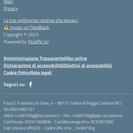
MaD
Privacy
Le tue preferenze relative alla privacy
Inviaci un FeedBack
Copyright © 2023
Powered by
Picieffe Srl
Amministrazione Trasparente
Albo online
Dichiarazione di accessibilità
Obiettivi di accessibilità
Cookie Policy
Note legali
Seguici su:
P.zza S. Francesco di Sales, 4 – 89131 Gallina di Reggio Calabria (RC)
Tel.0965/682157
eMail: rcic80700g@istruzione.it – Pec: rcic80700g@pec.istruzione.it
Cod.Fiscale: 92031300806 - Cod.Meccanografico: RCIC80700G
Cod. Univoco UFK2ZX - Codice iPA: istsc_rcic80700g