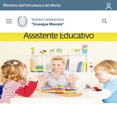
Vai ai contenuti
Vai al menu di navigazione
Vai al footer
Ministero dell'Istruzione e del Merito
Istituto Comprensivo
"Giuseppe Moscato"
— Visita la pagina iniziale della scuola