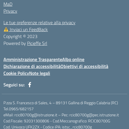
MaD
Privacy
Le tue preferenze relative alla privacy
Inviaci un FeedBack
Copyright © 2023
Powered by
Picieffe Srl
Amministrazione Trasparente
Albo online
Dichiarazione di accessibilità
Obiettivi di accessibilità
Cookie Policy
Note legali
Seguici su:
P.zza S. Francesco di Sales, 4 – 89131 Gallina di Reggio Calabria (RC)
Tel.0965/682157
eMail: rcic80700g@istruzione.it – Pec: rcic80700g@pec.istruzione.it
Cod.Fiscale: 92031300806 - Cod.Meccanografico: RCIC80700G
Cod. Univoco UFK2ZX - Codice iPA: istsc_rcic80700g