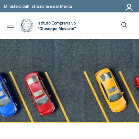
Vai ai contenuti
Vai al menu di navigazione
Vai al footer
Ministero dell'Istruzione e del Merito
Istituto Comprensivo
"Giuseppe Moscato"
— Visita la pagina iniziale della scuola