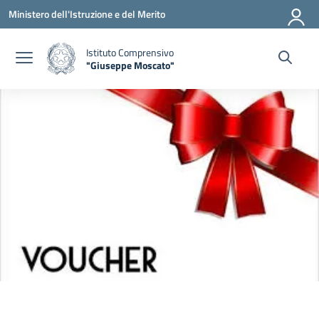
Vai ai contenuti
Vai al menu di navigazione
Vai al footer
Ministero dell'Istruzione e del Merito
Istituto Comprensivo
"Giuseppe Moscato"
— Visita la pagina iniziale della scuola