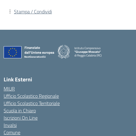
Stampa / Condividi
Istituto Comprensivo
"Giuseppe Moscato"
di Reggio Calabria (RC)
— Visita la pagina iniziale della scuola
Link Esterni
MIUR
Ufficio Scolastico Regionale
Ufficio Scolastico Territoriale
Scuola in Chiaro
Iscrizioni On Line
Invalsi
Comune