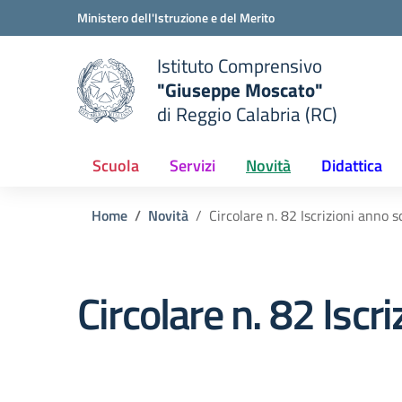
Vai ai contenuti
Vai al menu di navigazione
Vai al footer
Ministero dell'Istruzione e del Merito
Istituto Comprensivo
"Giuseppe Moscato"
e della scuola
di Reggio Calabria (RC)
— Visita la pagina iniziale del
Scuola
Servizi
Novità
Didattica
Home
Novità
Circolare n. 82 Iscrizioni anno 
Circolare n. 82 Isc