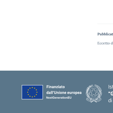
Pubblicat
Eccetto d
Is
"
di
— 