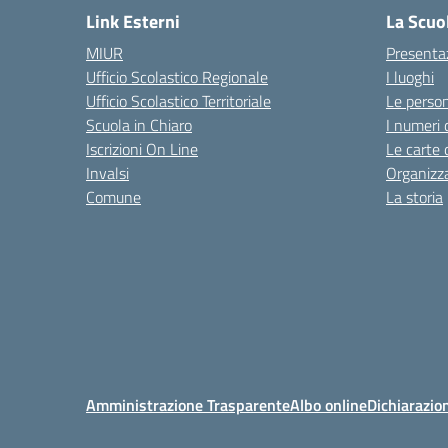
Link Esterni
La Scuo
MIUR
Presenta
Ufficio Scolastico Regionale
I luoghi
Ufficio Scolastico Territoriale
Le perso
Scuola in Chiaro
I numeri 
Iscrizioni On Line
Le carte 
Invalsi
Organizz
Comune
La storia
Amministrazione Trasparente
Albo online
Dichiarazion