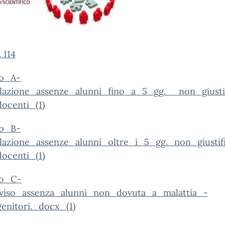
 114
o_A-
lazione_assenze_alunni_fino_a_5_gg.__non_giusti
ocenti_(1)
o_B-
lazione_assenze_alunni_oltre_i_5_gg._non_giustif
ocenti_(1)
lo_C-
viso_assenza_alunni_non_dovuta_a_malattia_-
enitori._docx_(1)