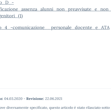
lo_D_-
ificazione_assenza_alunni_non_preavvisate_e_non
enitori_(1)
to_4_-comunicazione__personale_docente_e_ATA
o:
04.03.2020
-
Revisione:
22.06.2021
ove diversamente specificato, questo articolo è stato rilasciato sott