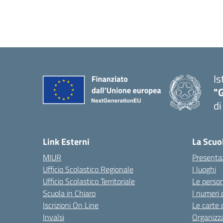
Is
"
di
— 
Link Esterni
La Scuo
MIUR
Presenta
Ufficio Scolastico Regionale
I luoghi
Ufficio Scolastico Territoriale
Le perso
Scuola in Chiaro
I numeri 
Iscrizioni On Line
Le carte 
Invalsi
Organizz