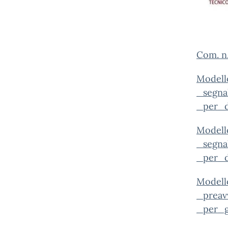
Com. n.
Modell
_segna
_per_d
Modell
_segna
_per_d
Model
_preav
_per_g