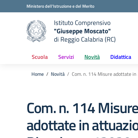
Vai ai contenuti
Vai al menu di navigazione
Vai al footer
Ministero dell'Istruzione e del Merito
Istituto Comprensivo
"Giuseppe Moscato"
e della scuola
di Reggio Calabria (RC)
— Visita la pagina iniziale del
Scuola
Servizi
Novità
Didattica
Home
Novità
Com. n. 114 Misure adottate in
Com. n. 114 Misur
adottate in attuazi