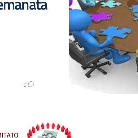
 emanata
0