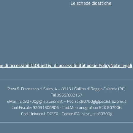
Le schede didattiche
e di accessibilità
Obiettivi di accessibilità
Cookie Policy
Note legali
P.zza S. Francesco di Sales, 4 – 89131 Gallina di Reggio Calabria (RC)
Tel.0965/682157
eMail: rcic80700g@istruzione.it – Pec: rcic80700g@pec.istruzione.it
Cod.Fiscale: 92031300806 - Cod.Meccanografico: RCIC80700G
Cod. Univoco UFK2ZX - Codice iPA: istsc_rcic80700g