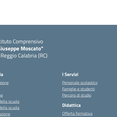
tituto Comprensivo
Giuseppe Moscato"
 Reggio Calabria (RC)
Visita la pagina iniziale della scuola
la
I Servizi
zione
Personale scolastico
Famiglie e studenti
ne
Percorsi di studio
della scuola
Didattica
della scuola
Offerta formativa
azione