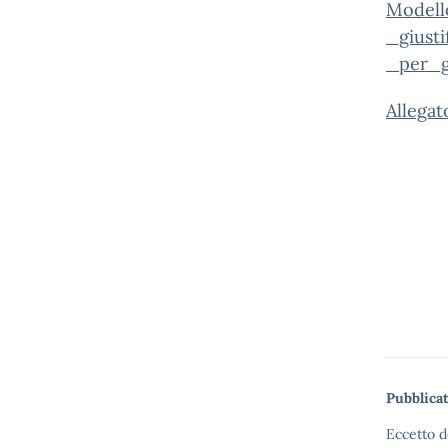
Model
_giust
_per_g
Allega
Pubblicat
Eccetto d