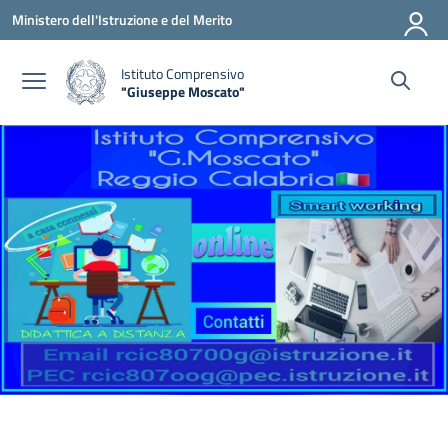
Vai ai contenuti
Vai al menu di navigazione
Vai al footer
Ministero dell'Istruzione e del Merito
Istituto Comprensivo
"Giuseppe Moscato"
— Visita la pagina iniziale della scuola