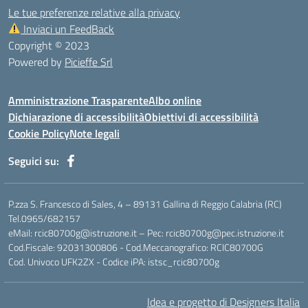
Le tue preferenze relative alla privacy
Inviaci un FeedBack
Copyright © 2023
Powered by
Picieffe Srl
Amministrazione Trasparente
Albo online
Dichiarazione di accessibilità
Obiettivi di accessibilità
Cookie Policy
Note legali
Seguici su:
P.zza S. Francesco di Sales, 4 – 89131 Gallina di Reggio Calabria (RC)
Tel.0965/682157
eMail: rcic80700g@istruzione.it – Pec: rcic80700g@pec.istruzione.it
Cod.Fiscale: 92031300806 - Cod.Meccanografico: RCIC80700G
Cod. Univoco UFK2ZX - Codice iPA: istsc_rcic80700g
Idea e progetto di Designers Italia