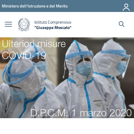
Vai ai contenuti
Vai al menu di navigazione
Vai al footer
Ministero dell'Istruzione e del Merito
Istituto Comprensivo
"Giuseppe Moscato"
— Visita la pagina iniziale della scuola