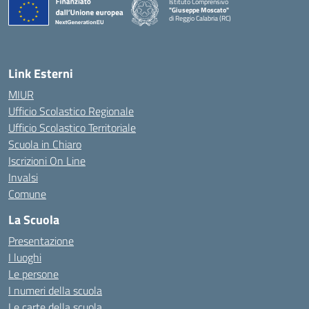
Istituto Comprensivo
"Giuseppe Moscato"
di Reggio Calabria (RC)
— Visita la pagina iniziale della scuola
Link Esterni
MIUR
Ufficio Scolastico Regionale
Ufficio Scolastico Territoriale
Scuola in Chiaro
Iscrizioni On Line
Invalsi
Comune
La Scuola
Presentazione
I luoghi
Le persone
I numeri della scuola
Le carte della scuola