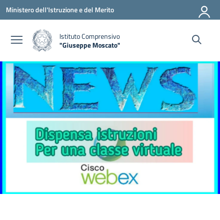
Vai ai contenuti
Vai al menu di navigazione
Vai al footer
Ministero dell'Istruzione e del Merito
Istituto Comprensivo
"Giuseppe Moscato"
— Visita la pagina iniziale della scuola