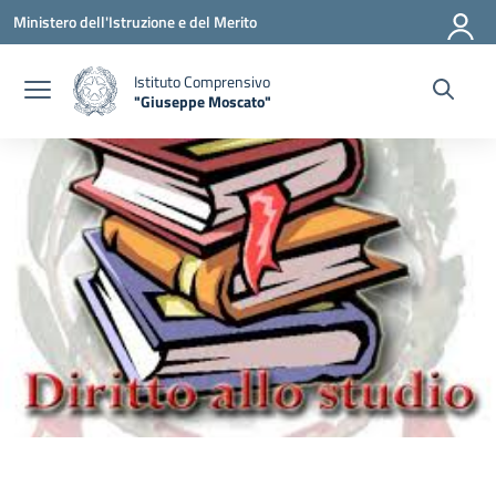
Vai ai contenuti
Vai al menu di navigazione
Vai al footer
Ministero dell'Istruzione e del Merito
Istituto Comprensivo
"Giuseppe Moscato"
— Visita la pagina iniziale della scuola