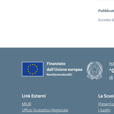
Pubblicat
Eccetto d
Is
"
di
— 
Link Esterni
La Scuo
MIUR
Presenta
Ufficio Scolastico Regionale
I luoghi