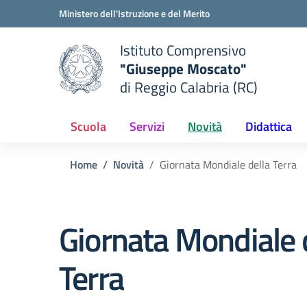
Vai ai contenuti
Vai al menu di navigazione
Vai al footer
Ministero dell'Istruzione e del Merito
Istituto Comprensivo
"Giuseppe Moscato"
e della scuola
di Reggio Calabria (RC)
— Visita la pagina iniziale del
Scuola
Servizi
Novità
Didattica
Home
Novità
Giornata Mondiale della Terra
Giornata Mondiale 
Terra