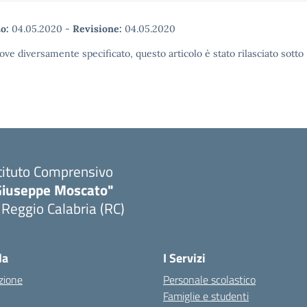
o:
04.05.2020
-
Revisione:
04.05.2020
ove diversamente specificato, questo articolo è stato rilasciato sott
tituto Comprensivo
Giuseppe Moscato"
 Reggio Calabria (RC)
Visita la pagina iniziale della scuola
la
I Servizi
zione
Personale scolastico
Famiglie e studenti