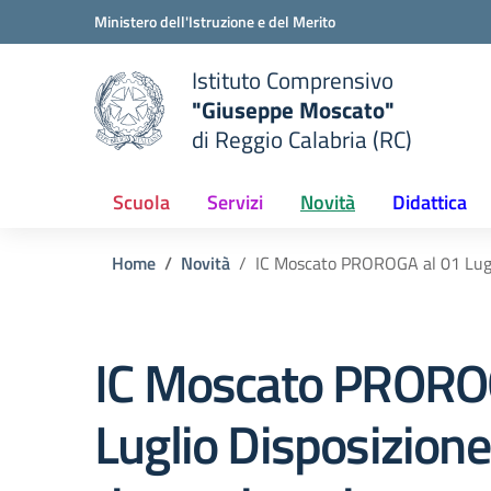
Vai ai contenuti
Vai al menu di navigazione
Vai al footer
Ministero dell'Istruzione e del Merito
Istituto Comprensivo
"Giuseppe Moscato"
e della scuola
di Reggio Calabria (RC)
— Visita la pagina iniziale del
Scuola
Servizi
Novità
Didattica
Home
Novità
IC Moscato PROROGA al 01 Luglio
IC Moscato PRORO
Luglio Disposizione