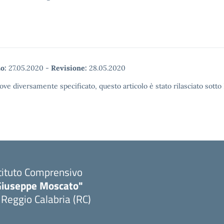
o:
27.05.2020
-
Revisione:
28.05.2020
ove diversamente specificato, questo articolo è stato rilasciato sott
tituto Comprensivo
Giuseppe Moscato"
 Reggio Calabria (RC)
Visita la pagina iniziale della scuola