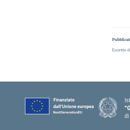
Pubblicat
Eccetto d
Is
"
di
— 