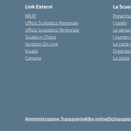
Link Esterni
La Scuo
MIUR
Presenta
Ufficio Scolastico Regionale
I luoghi
Ufficio Scolastico Territoriale
Le perso
Scuola in Chiaro
I numeri 
Iscrizioni On Line
Le carte 
Invalsi
Organizz
Comune
La storia
Amministrazione Trasparente
Albo online
Dichiarazion