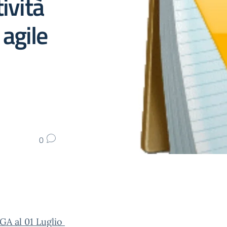
ività
 agile
0
A al 01 Luglio