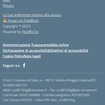
Privacy
Le tue preferenze relative alla privacy
Inviaci un FeedBack
Copyright © 2023
Powered by
Picieffe Srl
Amministrazione Trasparente
Albo online
Dichiarazione di accessibilità
Obiettivi di accessibilità
Cookie Policy
Note legali
Seguici su:
P.zza S. Francesco di Sales, 4 – 89131 Gallina di Reggio Calabria (RC)
Tel.0965/682157
eMail: rcic80700g@istruzione.it – Pec: rcic80700g@pec.istruzione.it
Cod.Fiscale: 92031300806 - Cod.Meccanografico: RCIC80700G
Cod. Univoco UFK2ZX - Codice iPA: istsc_rcic80700g