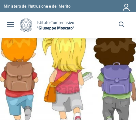
Vai ai contenuti
Vai al menu di navigazione
Vai al footer
Ministero dell'Istruzione e del Merito
Istituto Comprensivo
"Giuseppe Moscato"
— Visita la pagina iniziale della scuola