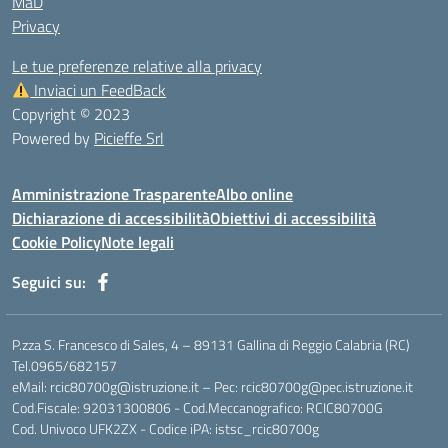
MaD
Privacy
Le tue preferenze relative alla privacy
Inviaci un FeedBack
Copyright © 2023
Powered by
Picieffe Srl
Amministrazione Trasparente
Albo online
Dichiarazione di accessibilità
Obiettivi di accessibilità
Cookie Policy
Note legali
Seguici su:
P.zza S. Francesco di Sales, 4 – 89131 Gallina di Reggio Calabria (RC)
Tel.0965/682157
eMail: rcic80700g@istruzione.it – Pec: rcic80700g@pec.istruzione.it
Cod.Fiscale: 92031300806 - Cod.Meccanografico: RCIC80700G
Cod. Univoco UFK2ZX - Codice iPA: istsc_rcic80700g