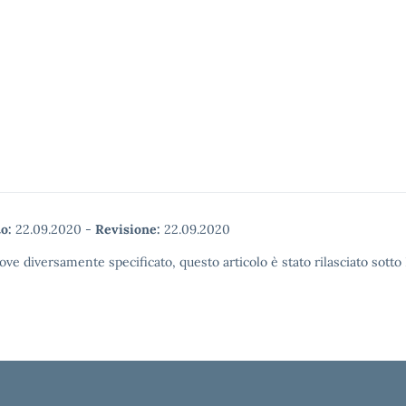
o:
22.09.2020
-
Revisione:
22.09.2020
ove diversamente specificato, questo articolo è stato rilasciato sott