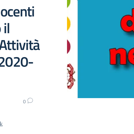
docenti
il
Attività
. 2020-
0
nk