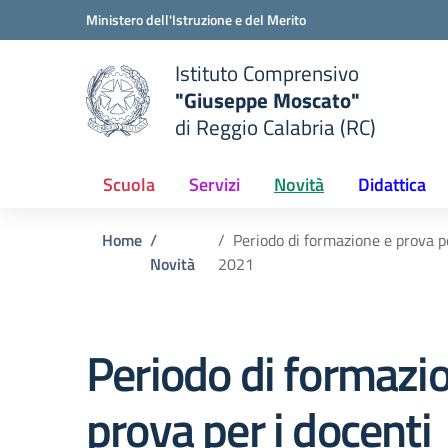
Vai ai contenuti
Vai al menu di navigazione
Vai al footer
Ministero dell'Istruzione e del Merito
Istituto Comprensivo
"Giuseppe Moscato"
e della scuola
di Reggio Calabria (RC)
— Visita la pagina iniziale del
Scuola
Servizi
Novità
Didattica
Home
Periodo di formazione e prova pe
Novità
2021
Periodo di formazi
prova per i docenti