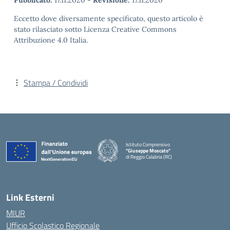
Pubblicato:
17.11.2020
-
Revisione:
17.11.2020
Eccetto dove diversamente specificato, questo articolo è
stato rilasciato sotto Licenza Creative Commons
Attribuzione 4.0 Italia.
Stampa / Condividi
Istituto Comprensivo
"Giuseppe Moscato"
di Reggio Calabria (RC)
— Visita la pagina iniziale della scuola
Link Esterni
MIUR
Ufficio Scolastico Regionale