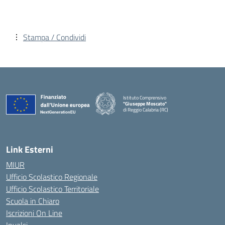
Stampa / Condividi
Istituto Comprensivo
"Giuseppe Moscato"
di Reggio Calabria (RC)
— Visita la pagina iniziale della scuola
Link Esterni
MIUR
Ufficio Scolastico Regionale
Ufficio Scolastico Territoriale
Scuola in Chiaro
Iscrizioni On Line