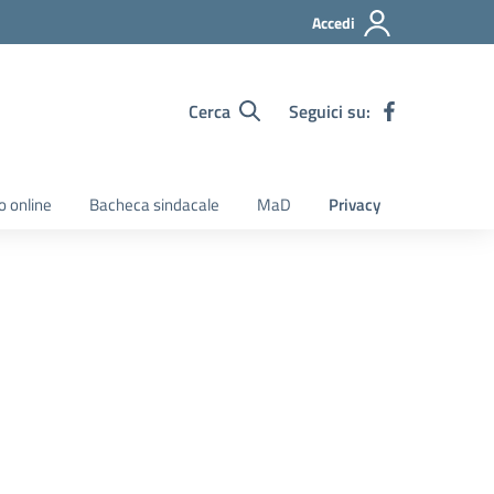
Accedi
Cerca
Seguici su:
o online
Bacheca sindacale
MaD
Privacy