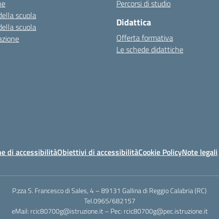
ne
Percorsi di studio
della scuola
Didattica
della scuola
Offerta formativa
azione
Le schede didattiche
e di accessibilità
Obiettivi di accessibilità
Cookie Policy
Note legali
P.zza S. Francesco di Sales, 4 – 89131 Gallina di Reggio Calabria (RC)
Tel.0965/682157
eMail: rcic80700g@istruzione.it – Pec: rcic80700g@pec.istruzione.it