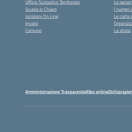
Ufficio Scolastico Territoriale
Le perso
Scuola in Chiaro
I numeri 
Iscrizioni On Line
Le carte 
Invalsi
Organizz
Comune
La storia
Amministrazione Trasparente
Albo online
Dichiarazion