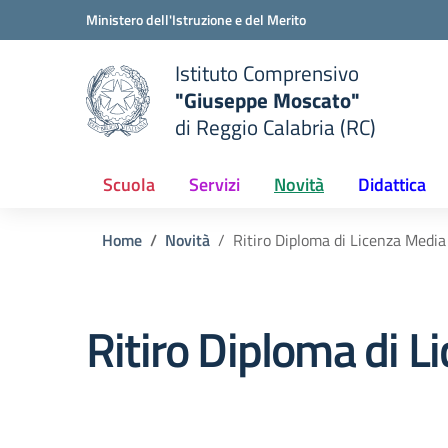
Vai ai contenuti
Vai al menu di navigazione
Vai al footer
Ministero dell'Istruzione e del Merito
Istituto Comprensivo
"Giuseppe Moscato"
e della scuola
di Reggio Calabria (RC)
— Visita la pagina iniziale del
Scuola
Servizi
Novità
Didattica
Home
Novità
Ritiro Diploma di Licenza Media
Ritiro Diploma di L