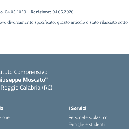
o:
04.05.2020
-
Revisione:
04.05.2020
ove diversamente specificato, questo articolo è stato rilasciato sott
tituto Comprensivo
Giuseppe Moscato"
 Reggio Calabria (RC)
Visita la pagina iniziale della scuola
la
I Servizi
zione
Personale scolastico
Famiglie e studenti