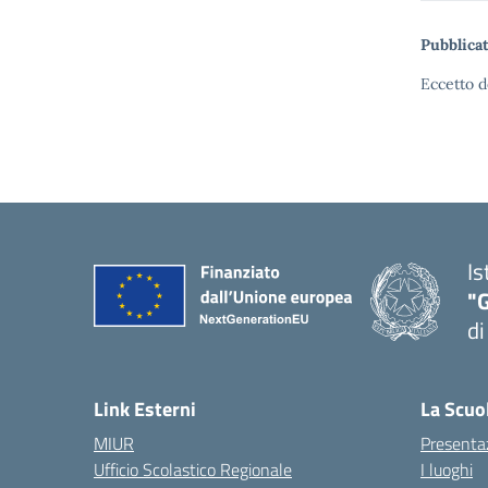
Pubblicat
Eccetto d
Is
"
di
— 
Link Esterni
La Scuo
MIUR
Presenta
Ufficio Scolastico Regionale
I luoghi