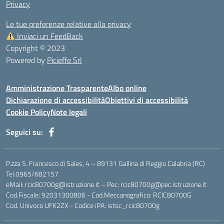
Privacy
Le tue preferenze relative alla privacy
Inviaci un FeedBack
Copyright © 2023
Powered by
Picieffe Srl
Amministrazione Trasparente
Albo online
Dichiarazione di accessibilità
Obiettivi di accessibilità
Cookie Policy
Note legali
Seguici su:
P.zza S. Francesco di Sales, 4 – 89131 Gallina di Reggio Calabria (RC)
Tel.0965/682157
eMail: rcic80700g@istruzione.it – Pec: rcic80700g@pec.istruzione.it
Cod.Fiscale: 92031300806 - Cod.Meccanografico: RCIC80700G
Cod. Univoco UFK2ZX - Codice iPA: istsc_rcic80700g