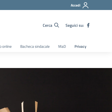
Accedi
Cerca
Seguici su:
o online
Bacheca sindacale
MaD
Privacy