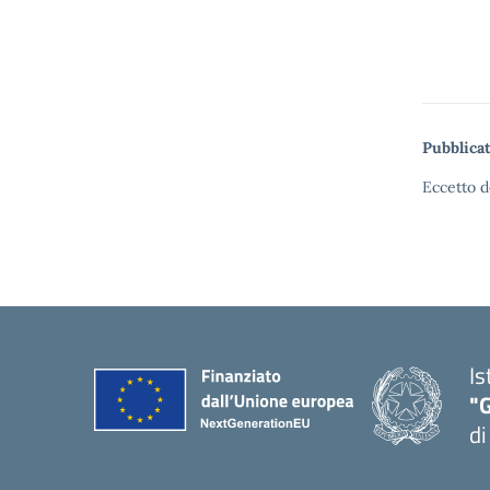
Pubblicat
Eccetto d
Is
"
di
— 