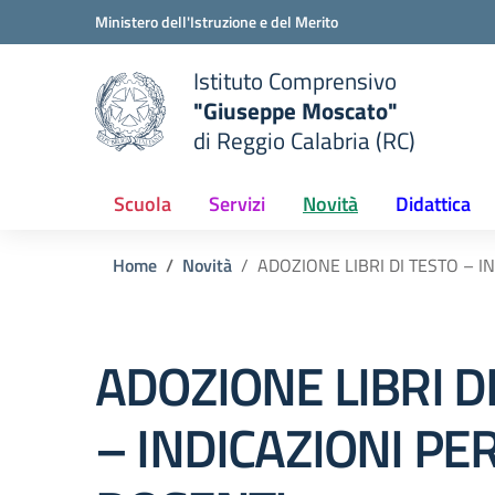
Vai ai contenuti
Vai al menu di navigazione
Vai al footer
Ministero dell'Istruzione e del Merito
Istituto Comprensivo
"Giuseppe Moscato"
e della scuola
di Reggio Calabria (RC)
— Visita la pagina iniziale del
Scuola
Servizi
Novità
Didattica
Home
Novità
ADOZIONE LIBRI DI TESTO – I
ADOZIONE LIBRI D
– INDICAZIONI PER