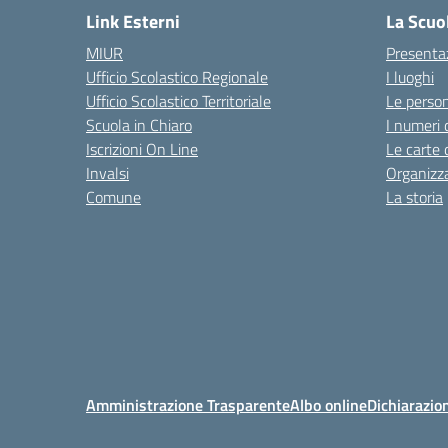
Link Esterni
La Scuo
MIUR
Presenta
Ufficio Scolastico Regionale
I luoghi
Ufficio Scolastico Territoriale
Le perso
Scuola in Chiaro
I numeri 
Iscrizioni On Line
Le carte 
Invalsi
Organizz
Comune
La storia
Amministrazione Trasparente
Albo online
Dichiarazion