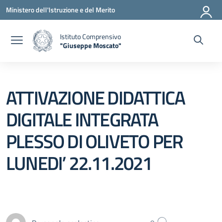
Vai ai contenuti
Vai al menu di navigazione
Vai al footer
Ministero dell'Istruzione e del Merito
Istituto Comprensivo
"Giuseppe Moscato"
— Visita la pagina iniziale della scuola
ATTIVAZIONE DIDATTICA
DIGITALE INTEGRATA
PLESSO DI OLIVETO PER
LUNEDI’ 22.11.2021