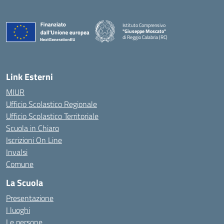
Istituto Comprensivo
"Giuseppe Moscato"
di Reggio Calabria (RC)
— Visita la pagina iniziale della scuola
Link Esterni
MIUR
Ufficio Scolastico Regionale
Ufficio Scolastico Territoriale
Scuola in Chiaro
Iscrizioni On Line
Invalsi
Comune
La Scuola
Presentazione
I luoghi
Le persone