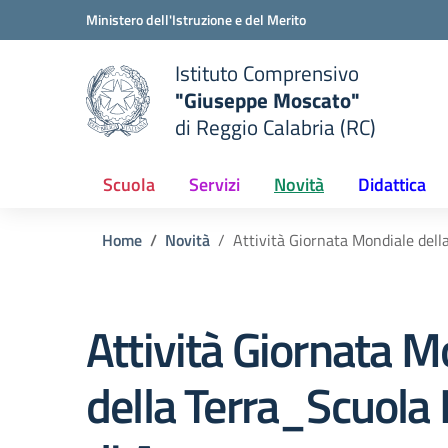
Vai ai contenuti
Vai al menu di navigazione
Vai al footer
Ministero dell'Istruzione e del Merito
Istituto Comprensivo
"Giuseppe Moscato"
e della scuola
di Reggio Calabria (RC)
— Visita la pagina iniziale del
Scuola
Servizi
Novità
Didattica
Home
Novità
Attività Giornata Mondiale dell
Attività Giornata M
della Terra_Scuola 