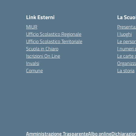
— 
Link Esterni
La Scuo
MIUR
Presenta
Ufficio Scolastico Regionale
I luoghi
Ufficio Scolastico Territoriale
Le perso
Scuola in Chiaro
I numeri 
Iscrizioni On Line
Le carte 
Invalsi
Organizz
Comune
La storia
Amministrazione Trasparente
Albo online
Dichiarazion