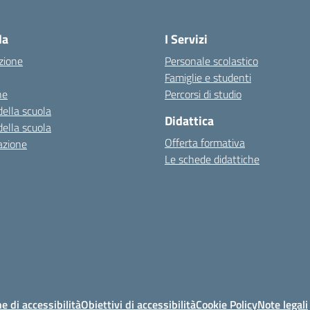
Visita la pagina iniziale della scuola
la
I Servizi
zione
Personale scolastico
Famiglie e studenti
ne
Percorsi di studio
della scuola
Didattica
della scuola
Offerta formativa
azione
Le schede didattiche
e di accessibilità
Obiettivi di accessibilità
Cookie Policy
Note legali