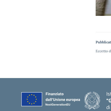
Pubblicat
Eccetto d
Is
"
di