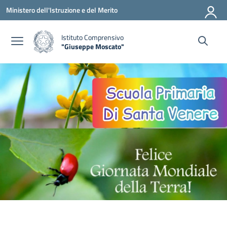
Vai ai contenuti
Vai al menu di navigazione
Vai al footer
Ministero dell'Istruzione e del Merito
Istituto Comprensivo
"Giuseppe Moscato"
— Visita la pagina iniziale della scuola