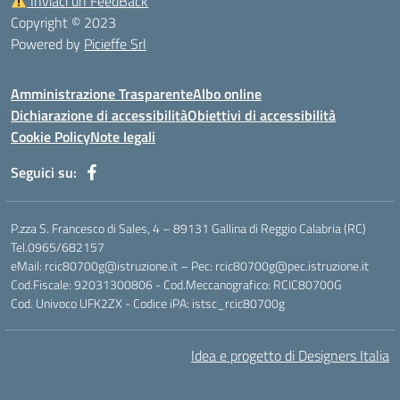
Inviaci un FeedBack
Copyright © 2023
Powered by
Picieffe Srl
Amministrazione Trasparente
Albo online
Dichiarazione di accessibilità
Obiettivi di accessibilità
Cookie Policy
Note legali
Seguici su:
P.zza S. Francesco di Sales, 4 – 89131 Gallina di Reggio Calabria (RC)
Tel.0965/682157
eMail: rcic80700g@istruzione.it – Pec: rcic80700g@pec.istruzione.it
Cod.Fiscale: 92031300806 - Cod.Meccanografico: RCIC80700G
Cod. Univoco UFK2ZX - Codice iPA: istsc_rcic80700g
Idea e progetto di Designers Italia