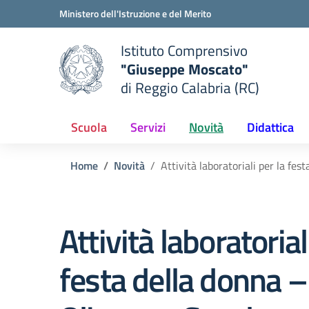
Vai ai contenuti
Vai al menu di navigazione
Vai al footer
Ministero dell'Istruzione e del Merito
Istituto Comprensivo
"Giuseppe Moscato"
e della scuola
di Reggio Calabria (RC)
— Visita la pagina iniziale del
Scuola
Servizi
Novità
Didattica
Home
Novità
Attività laboratoriali per la fes
Attività laboratorial
festa della donna –