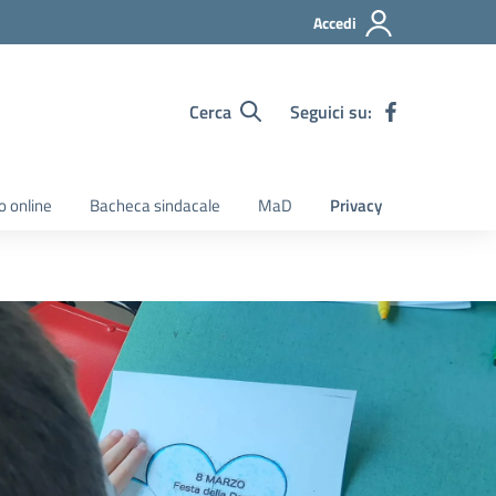
Accedi
Cerca
Seguici su:
o online
Bacheca sindacale
MaD
Privacy