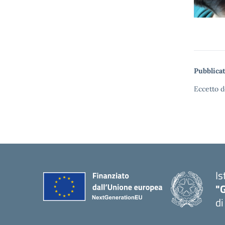
Pubblicat
Eccetto d
Is
"
di
— 