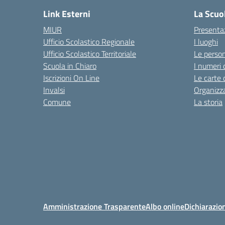
Link Esterni
La Scuo
MIUR
Presenta
Ufficio Scolastico Regionale
I luoghi
Ufficio Scolastico Territoriale
Le perso
Scuola in Chiaro
I numeri 
Iscrizioni On Line
Le carte 
Invalsi
Organizz
Comune
La storia
Amministrazione Trasparente
Albo online
Dichiarazion