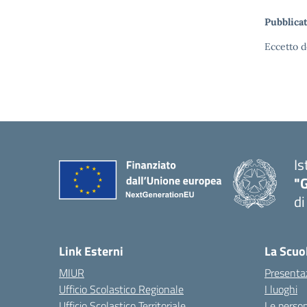
Pubblicat
Eccetto d
Is
"
di
— 
Link Esterni
La Scuo
MIUR
Presenta
Ufficio Scolastico Regionale
I luoghi
Ufficio Scolastico Territoriale
Le perso