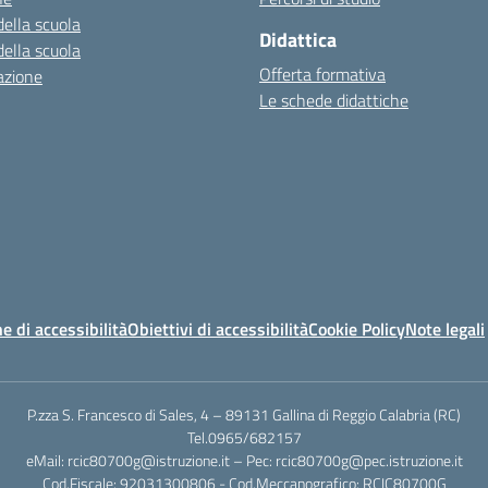
della scuola
Didattica
della scuola
Offerta formativa
azione
Le schede didattiche
e di accessibilità
Obiettivi di accessibilità
Cookie Policy
Note legali
P.zza S. Francesco di Sales, 4 – 89131 Gallina di Reggio Calabria (RC)
Tel.0965/682157
eMail: rcic80700g@istruzione.it – Pec: rcic80700g@pec.istruzione.it
Cod.Fiscale: 92031300806 - Cod.Meccanografico: RCIC80700G