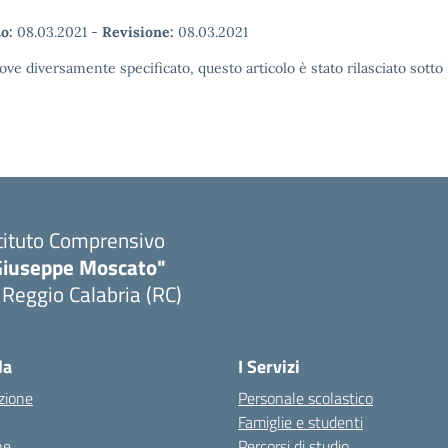
o:
08.03.2021
-
Revisione:
08.03.2021
ove diversamente specificato, questo articolo è stato rilasciato sott
tituto Comprensivo
Giuseppe Moscato"
 Reggio Calabria (RC)
Visita la pagina iniziale della scuola
la
I Servizi
zione
Personale scolastico
Famiglie e studenti
ne
Percorsi di studio