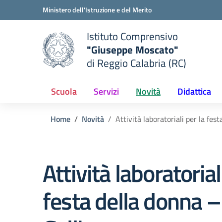
Vai ai contenuti
Vai al menu di navigazione
Vai al footer
Ministero dell'Istruzione e del Merito
Istituto Comprensivo
"Giuseppe Moscato"
e della scuola
di Reggio Calabria (RC)
— Visita la pagina iniziale del
Scuola
Servizi
Novità
Didattica
Home
Novità
Attività laboratoriali per la fes
Attività laboratorial
festa della donna –