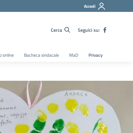
Accedi
Cerca
Seguici su:
o online
Bacheca sindacale
MaD
Privacy