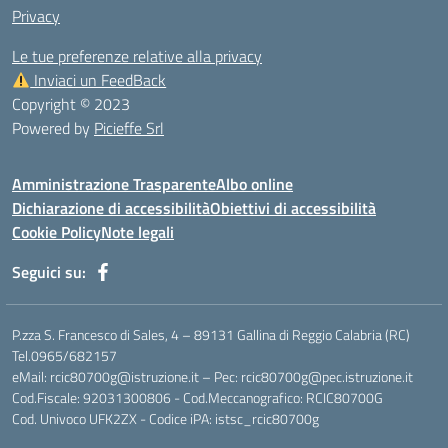
Privacy
Le tue preferenze relative alla privacy
Inviaci un FeedBack
Copyright © 2023
Powered by
Picieffe Srl
Amministrazione Trasparente
Albo online
Dichiarazione di accessibilità
Obiettivi di accessibilità
Cookie Policy
Note legali
Seguici su:
P.zza S. Francesco di Sales, 4 – 89131 Gallina di Reggio Calabria (RC)
Tel.0965/682157
eMail: rcic80700g@istruzione.it – Pec: rcic80700g@pec.istruzione.it
Cod.Fiscale: 92031300806 - Cod.Meccanografico: RCIC80700G
Cod. Univoco UFK2ZX - Codice iPA: istsc_rcic80700g