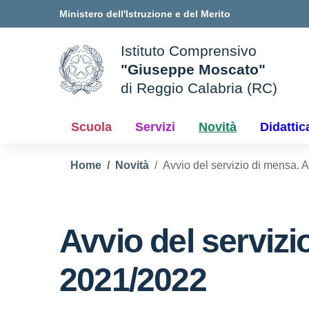
Vai ai contenuti
Vai al menu di navigazione
Vai al footer
Ministero dell'Istruzione e del Merito
Istituto Comprensivo
"Giuseppe Moscato"
di Reggio Calabria (RC)
le della scuola
— Visita la pagina iniziale d
Scuola
Servizi
Novità
Didattic
Home
Novità
Avvio del servizio di mensa.
Avvio del serviz
2021/2022