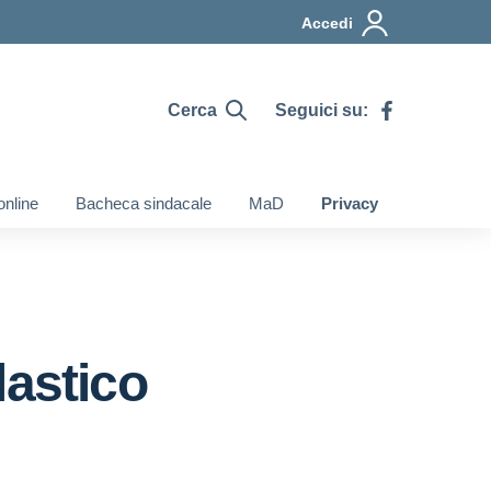
Accedi
Cerca
Seguici su:
online
Bacheca sindacale
MaD
Privacy
lastico