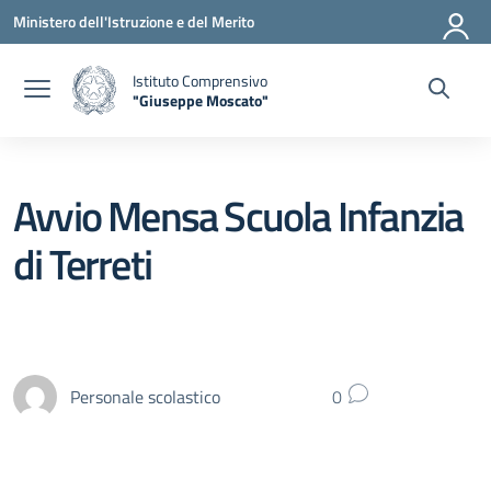
Vai ai contenuti
Vai al menu di navigazione
Vai al footer
Ministero dell'Istruzione e del Merito
Istituto Comprensivo
"Giuseppe Moscato"
— Visita la pagina iniziale della scuola
Avvio Mensa Scuola Infanzia
di Terreti
Personale scolastico
0