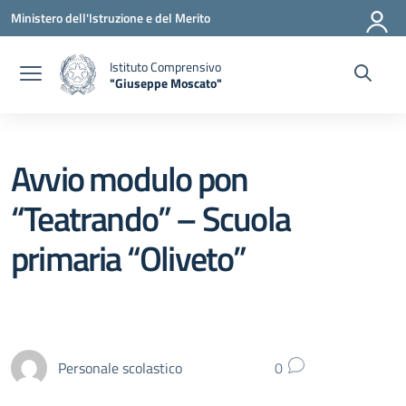
Vai ai contenuti
Vai al menu di navigazione
Vai al footer
Ministero dell'Istruzione e del Merito
Istituto Comprensivo
"Giuseppe Moscato"
— Visita la pagina iniziale della scuola
Avvio modulo pon
“Teatrando” – Scuola
primaria “Oliveto”
Personale scolastico
0