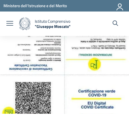
Vai ai contenuti
Vai al menu di navigazione
Vai al footer
Ministero dell'Istruzione e del Merito
Istituto Comprensivo
"Giuseppe Moscato"
— Visita la pagina iniziale della scuola