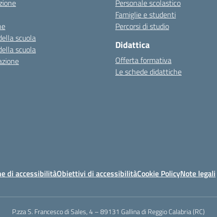
zione
Personale scolastico
Famiglie e studenti
ne
Percorsi di studio
della scuola
Didattica
della scuola
Offerta formativa
azione
Le schede didattiche
e di accessibilità
Obiettivi di accessibilità
Cookie Policy
Note legali
P.zza S. Francesco di Sales, 4 – 89131 Gallina di Reggio Calabria (RC)