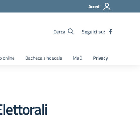
Accedi
Cerca
Seguici su:
o online
Bacheca sindacale
MaD
Privacy
lettorali