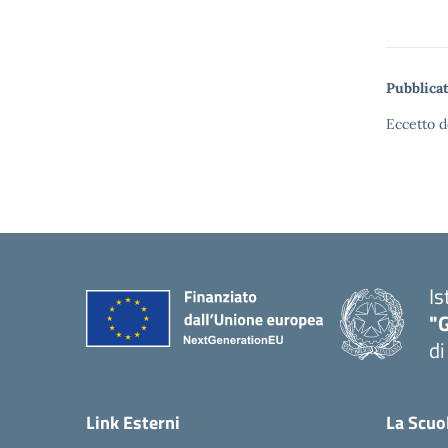
Pubblicat
Eccetto d
Is
"
di
— 
Link Esterni
La Scuo