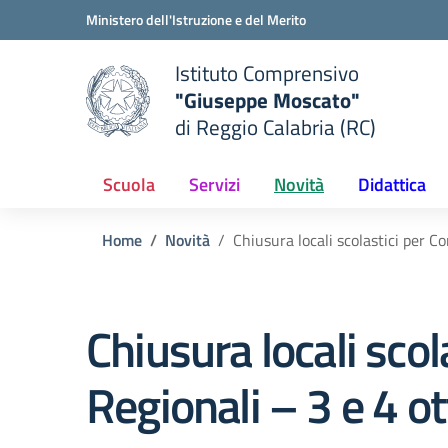
Vai ai contenuti
Vai al menu di navigazione
Vai al footer
Ministero dell'Istruzione e del Merito
Istituto Comprensivo
"Giuseppe Moscato"
e della scuola
di Reggio Calabria (RC)
— Visita la pagina iniziale del
Scuola
Servizi
Novità
Didattica
Home
Novità
Chiusura locali scolastici per C
Chiusura locali scol
Regionali – 3 e 4 o