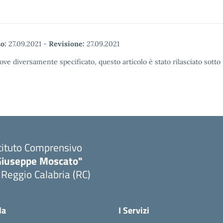
o:
27.09.2021
-
Revisione:
27.09.2021
ove diversamente specificato, questo articolo è stato rilasciato sott
tituto Comprensivo
Giuseppe Moscato"
 Reggio Calabria (RC)
Visita la pagina iniziale della scuola
la
I Servizi