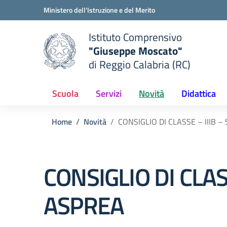
Vai ai contenuti
Vai al menu di navigazione
Vai al footer
Ministero dell'Istruzione e del Merito
Istituto Comprensivo
"Giuseppe Moscato"
e della scuola
di Reggio Calabria (RC)
— Visita la pagina iniziale del
Scuola
Servizi
Novità
Didattica
Home
Novità
CONSIGLIO DI CLASSE – IIIB
CONSIGLIO DI CLA
ASPREA