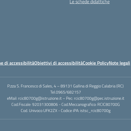
Le schede didattiche
e di accessibilità
Obiettivi di accessibilità
Cookie Policy
Note legali
P.zza S. Francesco di Sales, 4 – 89131 Gallina di Reggio Calabria (RC)
Tel.0965/682157
eMail: rcic80700g@istruzione.it – Pec: rcic80700g@pec.istruzione.it
Cod.Fiscale: 92031300806 - Cod.Meccanografico: RCIC80700G
Cod. Univoco UFK2ZX - Codice iPA: istsc_rcic80700g