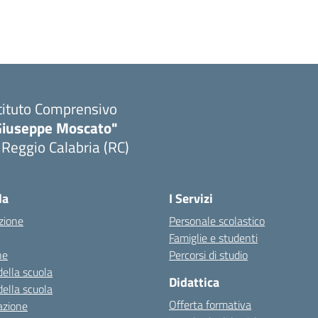
tituto Comprensivo
Giuseppe Moscato"
 Reggio Calabria (RC)
Visita la pagina iniziale della scuola
la
I Servizi
zione
Personale scolastico
Famiglie e studenti
ne
Percorsi di studio
della scuola
Didattica
della scuola
Offerta formativa
azione