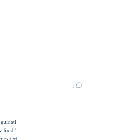
0
 guidati
w food”
mestieri