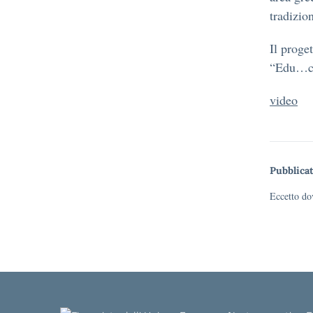
tradizio
Il proge
“Edu…car
video
Pubblicat
Eccetto dov