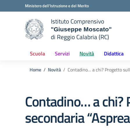
Vai ai contenuti
Vai al menu di navigazione
Vai al footer
Ministero dell'Istruzione e del Merito
Istituto Comprensivo
"Giuseppe Moscato"
di Reggio Calabria (RC)
e della scuola
— Visita la pagina iniziale del
Scuola
Servizi
Novità
Didattica
Home
Novità
Contadino… a chi? Progetto sulla
Contadino… a chi? P
secondaria “Asprea