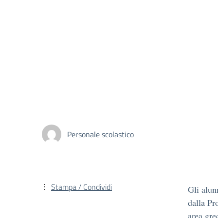
Personale scolastico
Stampa / Condividi
Gli alun
dalla Pr
area gre