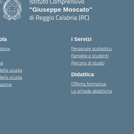
Istituto Comprensivo
"Giuseppe Moscato"
di Reggio Calabria (RC)
— Visita la pagina iniziale della scuola
ola
I Servizi
zione
Personale scolastico
Famiglie e studenti
ne
Percorsi di studio
della scuola
Didattica
della scuola
Offerta formativa
azione
Le schede didattiche