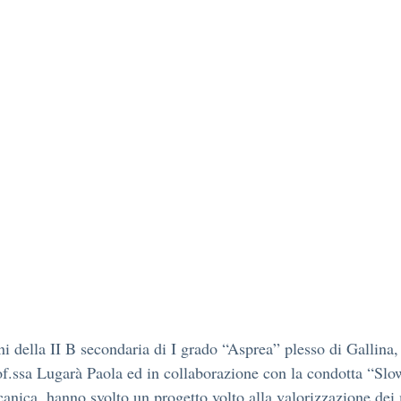
ni della II B secondaria di I grado “Asprea” plesso di Gallina,
of.ssa Lugarà Paola ed in collaborazione con la condotta “Slo
canica, hanno svolto un progetto volto alla valorizzazione dei 