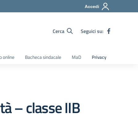
Accedi
Cerca
Seguici su:
o online
Bacheca sindacale
MaD
Privacy
tà – classe IIB