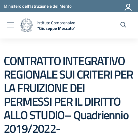
Vai ai contenuti
Vai al menu di navigazione
Vai al footer
Ministero dell'Istruzione e del Merito
Istituto Comprensivo
"Giuseppe Moscato"
— Visita la pagina iniziale della scuola
CONTRATTO INTEGRATIVO
REGIONALE SUI CRITERI PER
LA FRUIZIONE DEI
PERMESSI PER IL DIRITTO
ALLO STUDIO– Quadriennio
2019/2022-