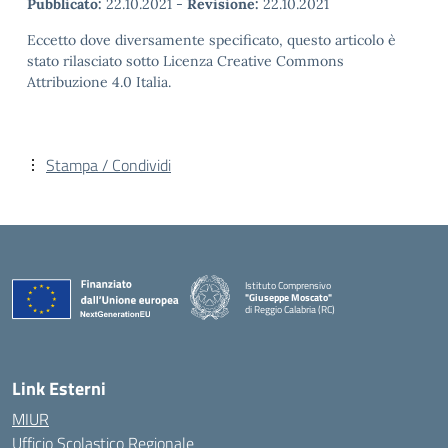
Pubblicato:
22.10.2021
-
Revisione:
22.10.2021
Eccetto dove diversamente specificato, questo articolo è
stato rilasciato sotto Licenza Creative Commons
Attribuzione 4.0 Italia.
Stampa / Condividi
Istituto Comprensivo
"Giuseppe Moscato"
di Reggio Calabria (RC)
— Visita la pagina iniziale della scuola
Link Esterni
MIUR
Ufficio Scolastico Regionale