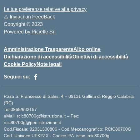
Le tue preferenze relative alla privacy
⚠️
Inviaci un FeedBack
Copyright © 2023
Powered by
Picieffe Srl
Amministrazione Trasparente
Albo online
Dichiarazione di accessibilità
Obiettivi di accessibilità
Cookie Policy
Note legali
Seguici su:
P.zza S. Francesco di Sales, 4 – 89131 Gallina di Reggio Calabria
(RC)
Tel.0965/682157
eMail: rcic80700g@istruzione.it – Pec:
rcic80700g@pec.istruzione.it
Cod.Fiscale: 92031300806 - Cod.Meccanografico: RCIC80700G
Cod. Univoco UFK2ZX - Codice iPA: istsc_rcic80700g