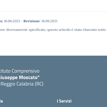
o:
16.06.2021
-
Revisione:
16.06.2021
ove diversamente specificato, questo articolo è stato rilasciato sott
tituto Comprensivo
Giuseppe Moscato"
 Reggio Calabria (RC)
Visita la pagina iniziale della scuola
la
I Servizi