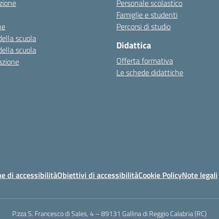
zione
Personale scolastico
Famiglie e studenti
ne
Percorsi di studio
della scuola
Didattica
della scuola
Offerta formativa
azione
Le schede didattiche
e di accessibilità
Obiettivi di accessibilità
Cookie Policy
Note legali
P.zza S. Francesco di Sales, 4 – 89131 Gallina di Reggio Calabria (RC)