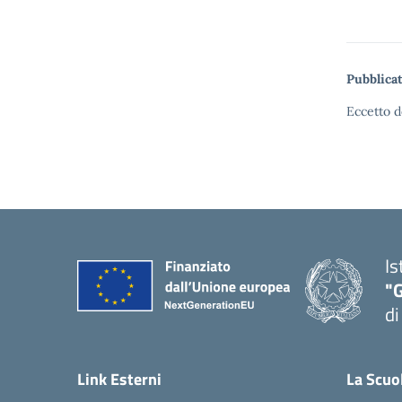
Pubblicat
Eccetto d
Is
"
di
— 
Link Esterni
La Scuo