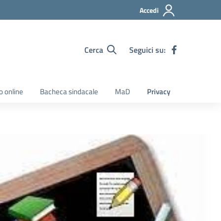
Accedi
Cerca
Seguici su:
o online
Bacheca sindacale
MaD
Privacy