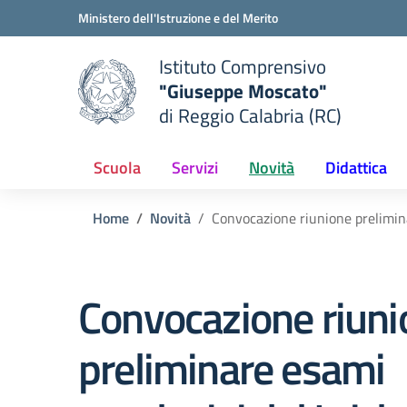
Vai ai contenuti
Vai al menu di navigazione
Vai al footer
Ministero dell'Istruzione e del Merito
Istituto Comprensivo
"Giuseppe Moscato"
e della scuola
di Reggio Calabria (RC)
— Visita la pagina iniziale del
Scuola
Servizi
Novità
Didattica
Home
Novità
Convocazione riunione preliminar
Convocazione riuni
preliminare esami