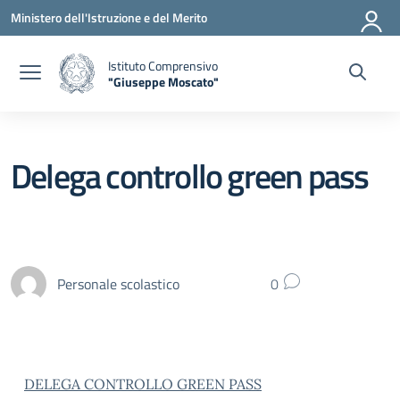
Vai ai contenuti
Vai al menu di navigazione
Vai al footer
Ministero dell'Istruzione e del Merito
Istituto Comprensivo
"Giuseppe Moscato"
— Visita la pagina iniziale della scuola
Delega controllo green pass
Personale scolastico
0
DELEGA CONTROLLO GREEN PASS