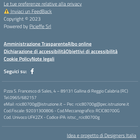
Le tue preferenze relative alla privacy
Inviaci un FeedBack
Copyright © 2023
Powered by
Picieffe Srl
Amministrazione Trasparente
Albo online
Dichiarazione di accessibilità
Obiettivi di accessibilità
Cookie Policy
Note legali
Seguici su:
P.zza S. Francesco di Sales, 4 – 89131 Gallina di Reggio Calabria (RC)
Tel.0965/682157
eMail: rcic80700g@istruzione.it – Pec: rcic80700g@pec.istruzione.it
Cod.Fiscale: 92031300806 - Cod.Meccanografico: RCIC80700G
Cod. Univoco UFK2ZX - Codice iPA: istsc_rcic80700g
Idea e progetto di Designers Italia