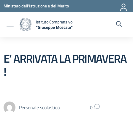
Vai ai contenuti
Vai al menu di navigazione
Vai al footer
Ministero dell'Istruzione e del Merito
Istituto Comprensivo
"Giuseppe Moscato"
— Visita la pagina iniziale della scuola
E’ ARRIVATA LA PRIMAVERA
!
Personale scolastico
0