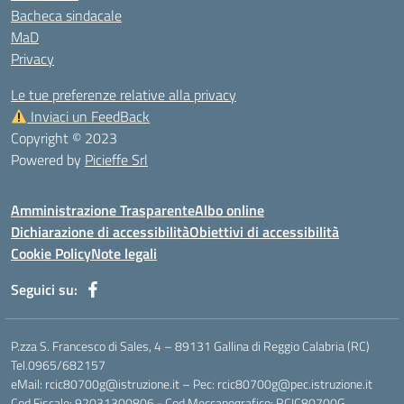
Bacheca sindacale
MaD
Privacy
Le tue preferenze relative alla privacy
Inviaci un FeedBack
Copyright © 2023
Powered by
Picieffe Srl
Amministrazione Trasparente
Albo online
Dichiarazione di accessibilità
Obiettivi di accessibilità
Cookie Policy
Note legali
Seguici su:
P.zza S. Francesco di Sales, 4 – 89131 Gallina di Reggio Calabria (RC)
Tel.0965/682157
eMail: rcic80700g@istruzione.it – Pec: rcic80700g@pec.istruzione.it
Cod.Fiscale: 92031300806 - Cod.Meccanografico: RCIC80700G