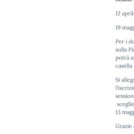
12 apri
19 magg
Per i d
sulla P
potrà a
casella
Si alle
l’iscri
session
sceglie
13 magg
Grazie 