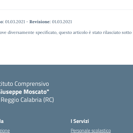
o:
01.03.2021
-
Revisione:
01.03.2021
ove diversamente specificato, questo articolo è stato rilasciato sott
tituto Comprensivo
Giuseppe Moscato"
 Reggio Calabria (RC)
Visita la pagina iniziale della scuola
la
I Servizi
zione
Personale scolastico