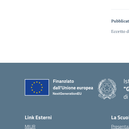
Pubblicat
Eccetto d
Is
"
di
— 
Link Esterni
La Scuo
MIUR
Presenta