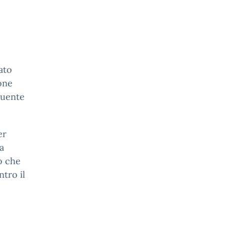
ato
ione
guente
er
a
o che
tro il