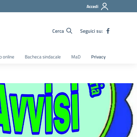
Accedi
Cerca
Seguici su:
o online
Bacheca sindacale
MaD
Privacy