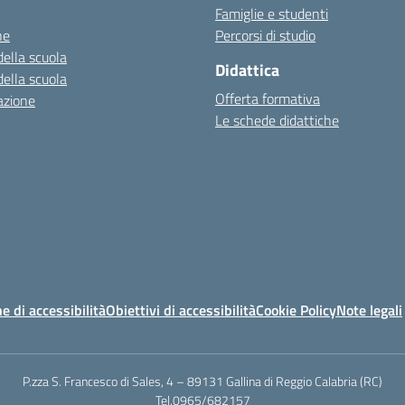
Famiglie e studenti
ne
Percorsi di studio
della scuola
Didattica
della scuola
Offerta formativa
azione
Le schede didattiche
e di accessibilità
Obiettivi di accessibilità
Cookie Policy
Note legali
P.zza S. Francesco di Sales, 4 – 89131 Gallina di Reggio Calabria (RC)
Tel.0965/682157