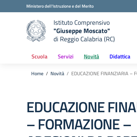
Vai ai contenuti
Vai al menu di navigazione
Vai al footer
Ministero dell'Istruzione e del Merito
Istituto Comprensivo
"Giuseppe Moscato"
e della scuola
di Reggio Calabria (RC)
— Visita la pagina iniziale del
Scuola
Servizi
Novità
Didattica
Home
Novità
EDUCAZIONE FINANZIARIA – F
EDUCAZIONE FINA
– FORMAZIONE –