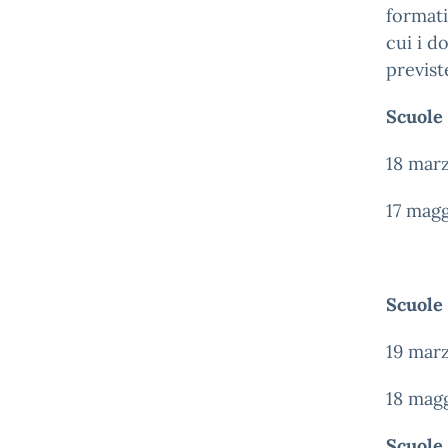
formati
cui i d
previst
Scuole 
18 marz
17 magg
Scuole 
19 marz
18 magg
Scuole 