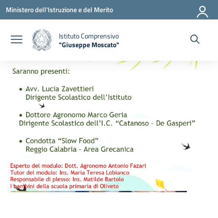
Vai ai contenuti
Vai al menu di navigazione
Vai al footer
Ministero dell'Istruzione e del Merito
Istituto Comprensivo
"Giuseppe Moscato"
— Visita la pagina iniziale della scuola