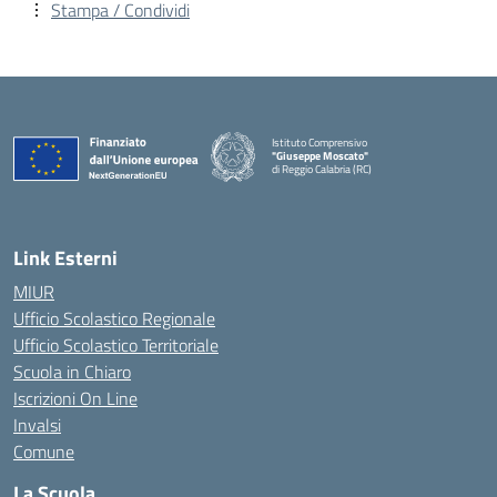
Stampa / Condividi
Istituto Comprensivo
"Giuseppe Moscato"
di Reggio Calabria (RC)
— Visita la pagina iniziale della scuola
Link Esterni
MIUR
Ufficio Scolastico Regionale
Ufficio Scolastico Territoriale
Scuola in Chiaro
Iscrizioni On Line
Invalsi
Comune
La Scuola